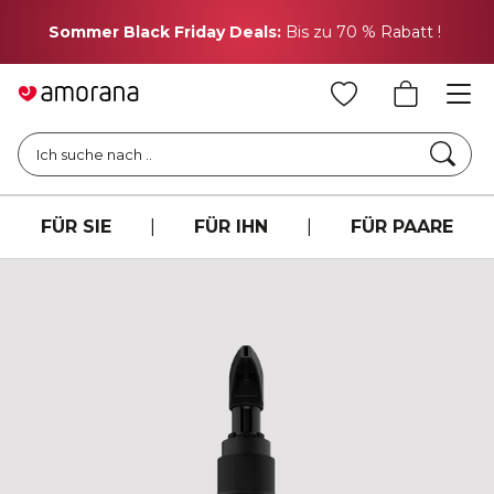
H
Sommer Black Friday Deals:
Bis zu 70 % Rabatt !
Such
Ich suche nach ..
FÜR SIE
|
FÜR IHN
|
FÜR PAARE