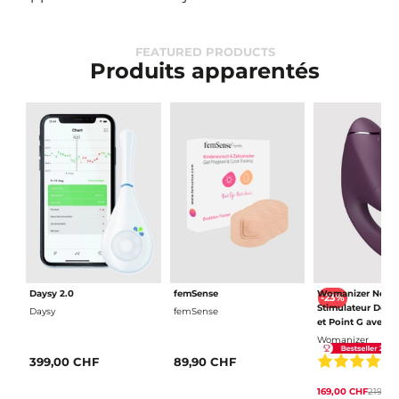
FEATURED PRODUCTS
Produits apparentés
Daysy 2.0
femSense
Womanizer Next
-23%
Stimulateur Doubl
Daysy
femSense
et Point G avec 3
Air
Womanizer
399,00 CHF
89,90 CHF
169,00 CHF
219,90