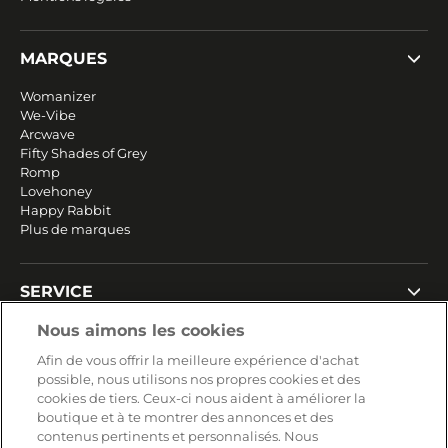
MARQUES
Womanizer
We-Vibe
Arcwave
Fifty Shades of Grey
Romp
Lovehoney
Happy Rabbit
Plus de marques
SERVICE
Livraison rapide et gratuite
Nous aimons les cookies
Retours & remboursements
Afin de vous offrir la meilleure expérience d'achat
Paiement sécurisé
possible, nous utilisons nos propres cookies et des
cookies de tiers. Ceux-ci nous aident à améliorer la
boutique et à te montrer des annonces et des
contenus pertinents et personnalisés. Nous