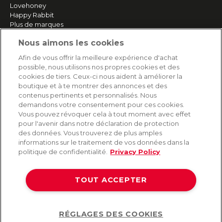
Lovehoney
Happy Rabbit
Plus de marques
Nous aimons les cookies
SERVICE
Afin de vous offrir la meilleure expérience d'achat
possible, nous utilisons nos propres cookies et des
Livraison rapide et gratuite
cookies de tiers. Ceux-ci nous aident à améliorer la
Retours & remboursements
boutique et à te montrer des annonces et des
Paiement sécurisé
contenus pertinents et personnalisés. Nous
demandons votre consentement pour ces cookies.
Vous pouvez révoquer cela à tout moment avec effet
pour l'avenir dans notre déclaration de protection
AIDE
des données. Vous trouverez de plus amples
informations sur le traitement de vos données dans la
Contact
politique de confidentialité.
Privacy Policy
Paiement
Livraison et expédition
TOUT ACCEPTER
Foire aux questions
Protection des données
CGV
RÉGLAGES DES COOKIES
Help