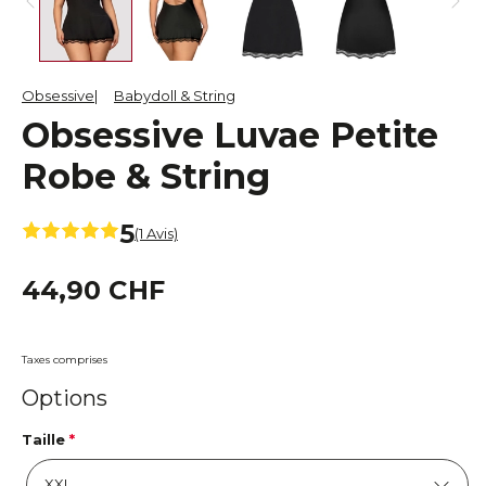
Obsessive
Babydoll & String
Obsessive Luvae Petite
Robe & String
5
(1 Avis)
44,90 CHF
Taxes comprises
Options
Taille
*