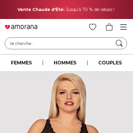
Pr
Vente Chaude d'Été:
Jusqu'à 70 % de rabais !
Cher
Je cherche ..
FEMMES
|
HOMMES
|
COUPLES