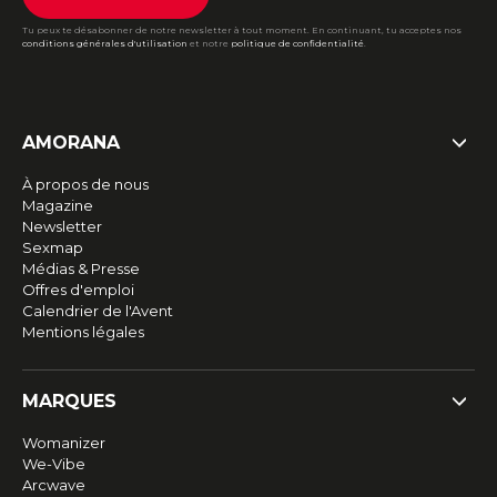
Tu peux te désabonner de notre newsletter à tout moment. En continuant, tu acceptes nos
conditions générales d'utilisation
et notre
politique de confidentialité
.
AMORANA
À propos de nous
Magazine
Newsletter
Sexmap
Médias & Presse
Offres d'emploi
Calendrier de l'Avent
Mentions légales
MARQUES
Womanizer
We-Vibe
Arcwave