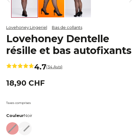
Lovehoney Lingerie
Bas de collants
Lovehoney Dentelle
résille et bas autofixants
4.7
(34 Avis)
18,90 CHF
Taxes comprises
Couleur
Noir
Rouge
Noir