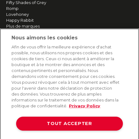
Fifty Shades of Grey
Romp
Lovehoney
Happy Rabbit
Plus de marques
Nous aimons les cookies
SERVICE
Afin de vous offrir la meilleure expérience d'achat
possible, nous utilisons nos propres cookies et des
Livraison rapide et gratuite
cookies de tiers. Ceux-ci nous aident à améliorer la
Retours & remboursements
boutique et à te montrer des annonces et des
Paiement sécurisé
contenus pertinents et personnalisés. Nous
demandons votre consentement pour ces cookies.
Vous pouvez révoquer cela à tout moment avec effet
pour l'avenir dans notre déclaration de protection
AIDE
des données. Vous trouverez de plus amples
informations sur le traitement de vos données dans la
Contact
politique de confidentialité.
Privacy Policy
Paiement
Livraison et expédition
TOUT ACCEPTER
Foire aux questions
Protection des données
CGV