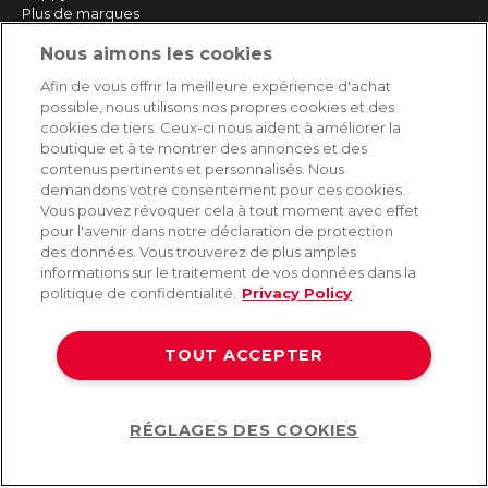
Plus de marques
Nous aimons les cookies
SERVICE
Afin de vous offrir la meilleure expérience d'achat
possible, nous utilisons nos propres cookies et des
Livraison rapide et gratuite
cookies de tiers. Ceux-ci nous aident à améliorer la
Retours & remboursements
boutique et à te montrer des annonces et des
Paiement sécurisé
contenus pertinents et personnalisés. Nous
demandons votre consentement pour ces cookies.
Vous pouvez révoquer cela à tout moment avec effet
pour l'avenir dans notre déclaration de protection
AIDE
des données. Vous trouverez de plus amples
informations sur le traitement de vos données dans la
Contact
politique de confidentialité.
Privacy Policy
Paiement
Livraison et expédition
TOUT ACCEPTER
Foire aux questions
Protection des données
CGV
RÉGLAGES DES COOKIES
Help
©2026 Lovehoney Group Switzerland AG. Tous droits réservés.