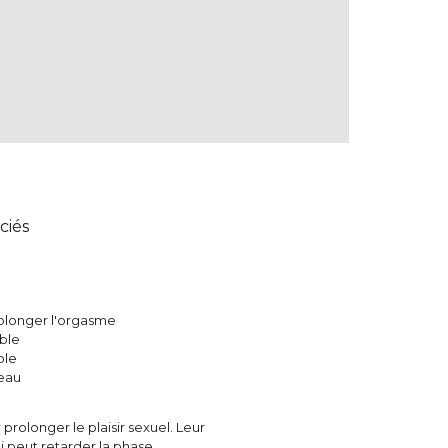
ciés
rolonger l'orgasme
ble
ble
peau
rolonger le plaisir sexuel. Leur
i peut retarder la phase