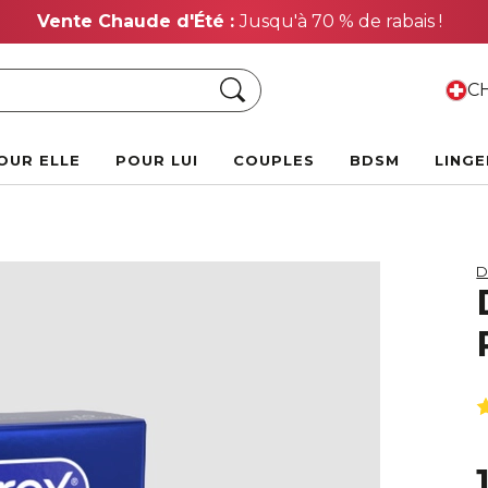
Vente Chaude d'Été :
Jusqu'à 70 % de rabais !
Chercher
CH
OUR ELLE
POUR LUI
COUPLES
BDSM
LINGE
D