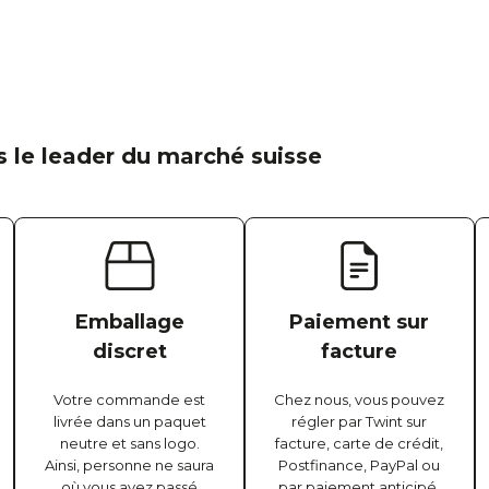
 le leader du marché suisse
Emballage
Paiement sur
discret
facture
Votre commande est
Chez nous, vous pouvez
livrée dans un paquet
régler par Twint sur
neutre et sans logo.
facture, carte de crédit,
Ainsi, personne ne saura
Postfinance, PayPal ou
où vous avez passé
par paiement anticipé.