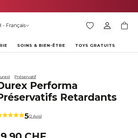
 - Français
RIE
SOINS & BIEN-ÊTRE
TOYS GRATUITS
urex
Préservatif
Durex Performa
Préservatifs Retardants
5
(2 Avis)
19,90 CHF