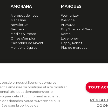
AMORANA
MARQUES
À propos de nous
Womanizer
Magazine
We-Vibe
Newsletter
Arcwave
Sexmap
Fifty Shades of Grey
Médias & Presse
Romp
Offres d'emploi
Lovehoney
Calendrier de l'Avent
Happy Rabbit
Mentions légales
Plus de marques
t possible, nous utilisons nos propres
TOUT AC
ent à améliorer la boutique et à te montrer
sonnalisés. Nous demandons votre
voquer cela à tout moment avec effet
RÉGLAG
on des données. Vous trouverez de plus
COOK
nées dans la politique de