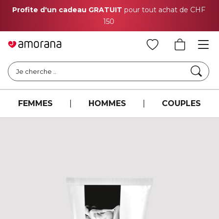
Profite d'un cadeau GRATUIT
pour tout achat de CHF
150
Cher
Je cherche ..
FEMMES
|
HOMMES
|
COUPLES