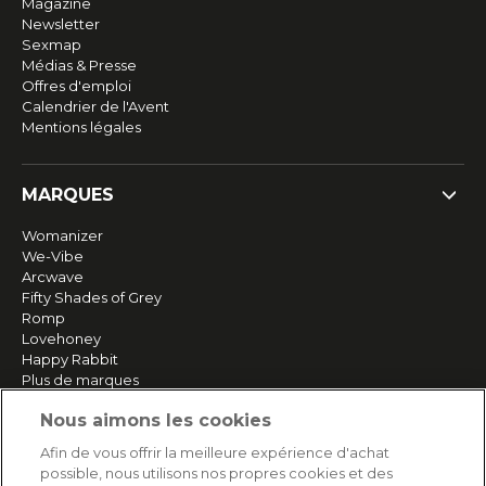
Magazine
Newsletter
Sexmap
Médias & Presse
Offres d'emploi
Calendrier de l'Avent
Mentions légales
MARQUES
Womanizer
We-Vibe
Arcwave
Fifty Shades of Grey
Romp
Lovehoney
Happy Rabbit
Plus de marques
Nous aimons les cookies
SERVICE
Afin de vous offrir la meilleure expérience d'achat
possible, nous utilisons nos propres cookies et des