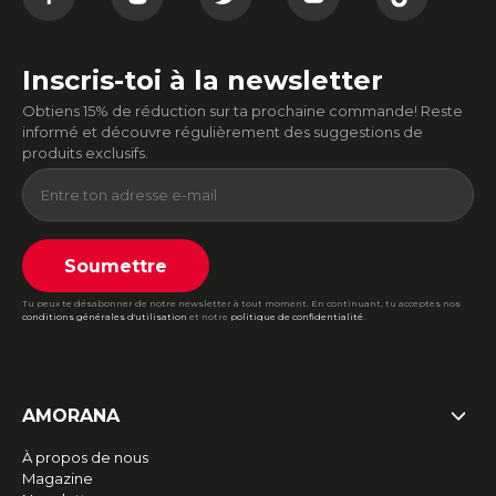
Inscris-toi à la newsletter
Obtiens 15% de réduction sur ta prochaine commande! Reste
informé et découvre régulièrement des suggestions de
produits exclusifs.
Soumettre
Tu peux te désabonner de notre newsletter à tout moment. En continuant, tu acceptes nos
conditions générales d'utilisation
et notre
politique de confidentialité
.
AMORANA
À propos de nous
Magazine