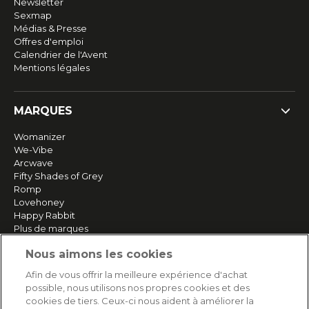
Newsletter
Sexmap
Médias & Presse
Offres d'emploi
Calendrier de l'Avent
Mentions légales
MARQUES
Womanizer
We-Vibe
Arcwave
Fifty Shades of Grey
Romp
Lovehoney
Happy Rabbit
Plus de marques
Nous aimons les cookies
SERVICE
Afin de vous offrir la meilleure expérience d'achat
possible, nous utilisons nos propres cookies et des
Livraison rapide et gratuite
cookies de tiers. Ceux-ci nous aident à améliorer la