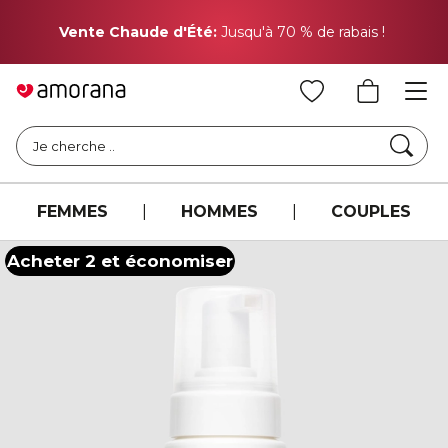
Pr
Vente Chaude d'Été:
Jusqu'à 70 % de rabais !
Cher
Je cherche ..
FEMMES
|
HOMMES
|
COUPLES
Acheter 2 et économiser