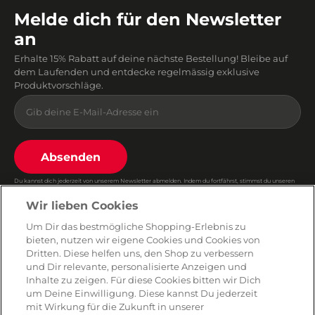
Melde dich für den Newsletter
an
Erhalte 15% Rabatt auf deine nächste Bestellung! Bleibe auf
dem Laufenden und entdecke regelmässig exklusive
Produktvorschläge.
Absenden
Du kannst dich jederzeit von unserem Newsletter abmelden. Indem du fortfährst, stimmst du unseren
E-Mail-Bedingungen
und
Datenschutzbestimmungen zu
.
Wir lieben Cookies
Um Dir das bestmögliche Shopping-Erlebnis zu
bieten, nutzen wir eigene Cookies und Cookies von
AMORANA
Dritten. Diese helfen uns, den Shop zu verbessern
und Dir relevante, personalisierte Anzeigen und
Inhalte zu zeigen. Für diese Cookies bitten wir Dich
MARKEN
um Deine Einwilligung. Diese kannst Du jederzeit
mit Wirkung für die Zukunft in unserer