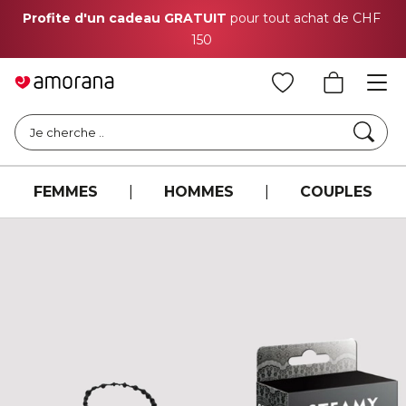
Profite d'un cadeau GRATUIT
pour tout achat de CHF
150
Cher
Je cherche ..
FEMMES
|
HOMMES
|
COUPLES