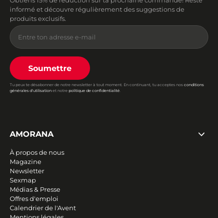
Obtiens 15% de réduction sur ta prochaine commande! Reste
informé et découvre régulièrement des suggestions de
produits exclusifs.
Soumettre
Tu peux te désabonner de notre newsletter à tout moment. En continuant, tu acceptes nos
conditions
générales d'utilisation
et notre
politique de confidentialité
.
AMORANA
À propos de nous
Magazine
Newsletter
Sexmap
Médias & Presse
Offres d'emploi
Calendrier de l'Avent
Mentions légales