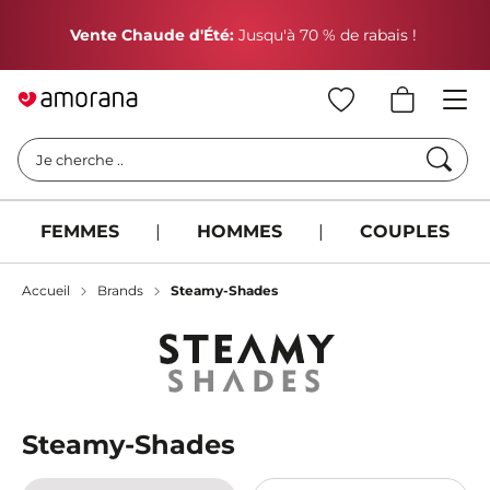
P
Vente Chaude d'Été:
Jusqu'à 70 % de rabais !
Cherc
Je cherche ..
FEMMES
|
HOMMES
|
COUPLES
Accueil
Brands
Steamy-Shades
Steamy-Shades