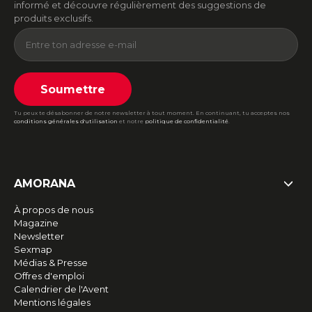
informé et découvre régulièrement des suggestions de
produits exclusifs.
Soumettre
Tu peux te désabonner de notre newsletter à tout moment. En continuant, tu acceptes nos
conditions générales d'utilisation
et notre
politique de confidentialité
.
AMORANA
À propos de nous
Magazine
Newsletter
Sexmap
Médias & Presse
Offres d'emploi
Calendrier de l'Avent
Mentions légales