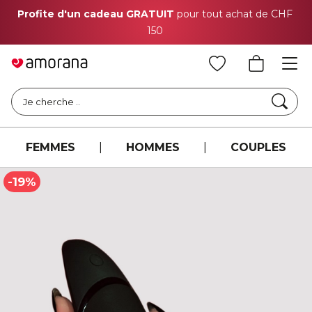
Profite d'un cadeau GRATUIT
pour tout achat de CHF
150
Cher
Je cherche ..
FEMMES
|
HOMMES
|
COUPLES
-19%