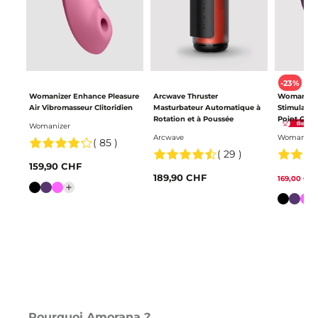
-23%
Womanizer Enhance Pleasure
Arcwave Thruster
Womanizer
Air Vibromasseur Clitoridien
Masturbateur Automatique à
Stimulateur
Rotation et à Poussée
Point G av
Womanizer
Arcwave
Womanize
( 85 )
( 29 )
159,90 CHF
189,90 CHF
169,00 CHF
Farbe
Farbe
Pourquoi Amorana ?