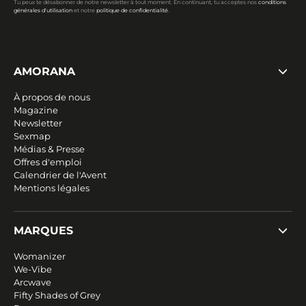
Tu peux te désabonner de notre newsletter à tout moment. En continuant, tu acceptes nos
conditions
générales d'utilisation
et notre
politique de confidentialité
.
AMORANA
À propos de nous
Magazine
Newsletter
Sexmap
Médias & Presse
Offres d'emploi
Calendrier de l'Avent
Mentions légales
MARQUES
Womanizer
We-Vibe
Arcwave
Fifty Shades of Grey