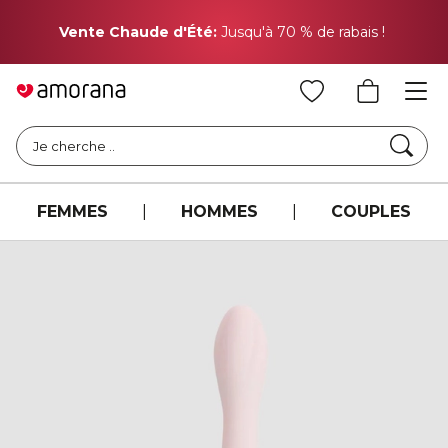
Pr
Vente Chaude d'Été:
Jusqu'à 70 % de rabais !
Cher
Je cherche ..
FEMMES
|
HOMMES
|
COUPLES