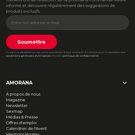
informé et découvre régulièrement des suggestions de
produits exclusifs.
Soumettre
Tu peux te désabonner de notre newsletter à tout moment. En continuant, tu acceptes nos
conditions générales d'utilisation
et notre
politique de confidentialité
.
AMORANA
À propos de nous
Magazine
Newsletter
Sexmap
Médias & Presse
Offres d'emploi
Calendrier de l'Avent
Mentions légales