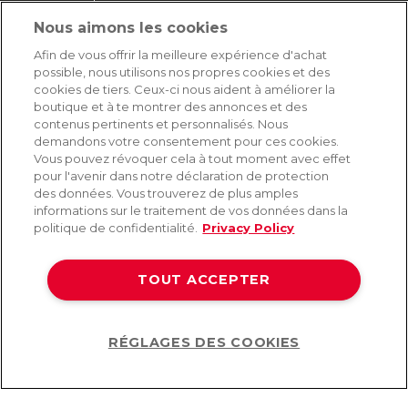
Nous aimons les cookies
SERVICE
Afin de vous offrir la meilleure expérience d'achat
possible, nous utilisons nos propres cookies et des
Livraison rapide et gratuite
cookies de tiers. Ceux-ci nous aident à améliorer la
Retours & remboursements
boutique et à te montrer des annonces et des
Paiement sécurisé
contenus pertinents et personnalisés. Nous
demandons votre consentement pour ces cookies.
Vous pouvez révoquer cela à tout moment avec effet
pour l'avenir dans notre déclaration de protection
AIDE
des données. Vous trouverez de plus amples
informations sur le traitement de vos données dans la
Contact
politique de confidentialité.
Privacy Policy
Paiement
Livraison et expédition
TOUT ACCEPTER
Foire aux questions
Protection des données
CGV
RÉGLAGES DES COOKIES
Help
©2026 Lovehoney Group Switzerland AG. Tous droits réservés.
CG
|
Protection des données