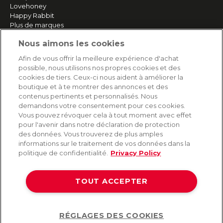
Lovehoney
Happy Rabbit
Plus de marques
Nous aimons les cookies
SERVICE
Afin de vous offrir la meilleure expérience d'achat
possible, nous utilisons nos propres cookies et des
Livraison rapide et gratuite
cookies de tiers. Ceux-ci nous aident à améliorer la
Retours & remboursements
boutique et à te montrer des annonces et des
Paiement sécurisé
contenus pertinents et personnalisés. Nous
demandons votre consentement pour ces cookies.
Vous pouvez révoquer cela à tout moment avec effet
pour l'avenir dans notre déclaration de protection
AIDE
des données. Vous trouverez de plus amples
informations sur le traitement de vos données dans la
Contact
politique de confidentialité.
Privacy Policy
Paiement
Livraison et expédition
TOUT ACCEPTER
Foire aux questions
Protection des données
CGV
RÉGLAGES DES COOKIES
Help