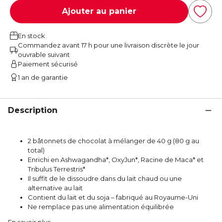
Ajouter au panier
En stock
Commandez avant 17 h pour une livraison discrète le jour
ouvrable suivant
Paiement sécurisé
1 an de garantie
Description
2 bâtonnets de chocolat à mélanger de 40 g (80 g au
total)
Enrichi en Ashwagandha*, OxyJun*, Racine de Maca* et
Tribulus Terrestris*
Il suffit de le dissoudre dans du lait chaud ou une
alternative au lait
Contient du lait et du soja – fabriqué au Royaume-Uni
Ne remplace pas une alimentation équilibrée
En savoir plus