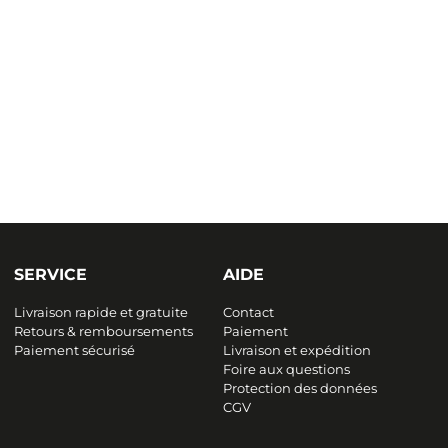
SERVICE
AIDE
Livraison rapide et gratuite
Contact
Retours & remboursements
Paiement
Paiement sécurisé
Livraison et expédition
Foire aux questions
Protection des données
CGV