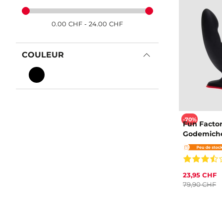
0.00
CHF
-
24.00
CHF
COULEUR
-70%
Fun Facto
Godemich
23,95 CHF
79,90 CHF