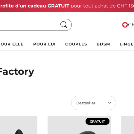
 % de rabais !
Chercher
CH
POUR ELLE
POUR LUI
COUPLES
BDSM
LINGE
Factory
Bestseller
GRATUIT