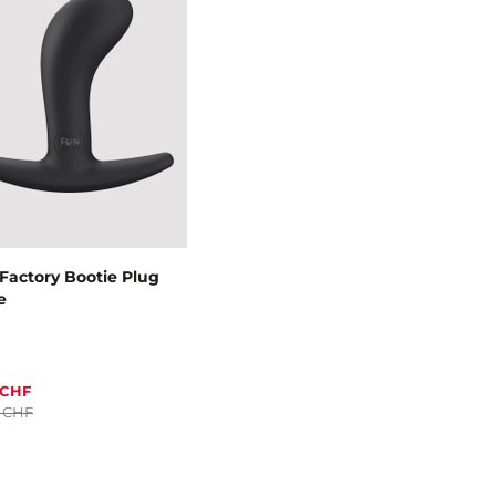
Factory Bootie Plug
e
 CHF
0 CHF