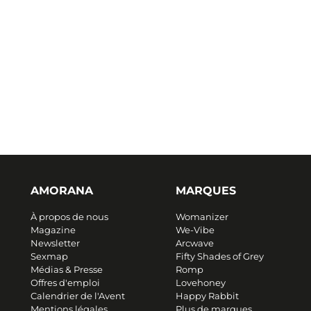
AMORANA
MARQUES
À propos de nous
Womanizer
Magazine
We-Vibe
Newsletter
Arcwave
Sexmap
Fifty Shades of Grey
Médias & Presse
Romp
Offres d'emploi
Lovehoney
Calendrier de l'Avent
Happy Rabbit
Mentions légales
Plus de marques