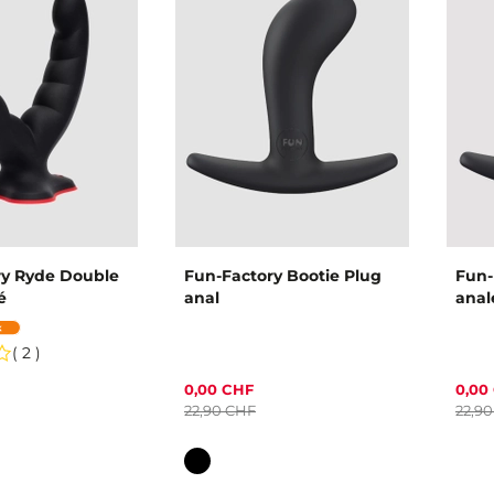
ry Ryde Double
Fun-Factory Bootie Plug
Fun-
é
anal
anal
( 2 )
0,00 CHF
0,00
22,90 CHF
22,9
Couleur