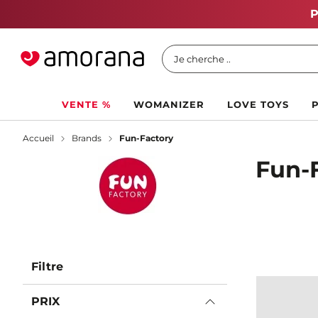
Vente Chaude d'Été :
Jusqu'à 70
Je cherche ..
VENTE %
WOMANIZER
LOVE TOYS
Accueil
Brands
Fun-Factory
Fun-
Filtre
PRIX