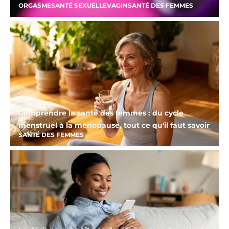
ORGASME
SANTÉ SEXUELLE
VAGIN
SANTÉ DES FEMMES
Comprendre la santé des femmes : du cycle
menstruel à la ménopause, tout ce qu'il faut savoir
SANTÉ DES FEMMES