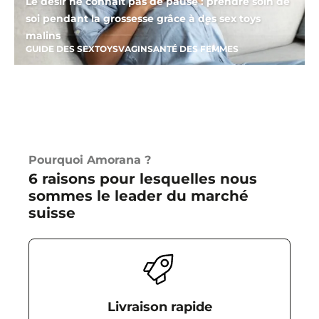
Le désir ne connaît pas de pause : prendre soin de
soi pendant la grossesse grâce à des sex toys
malins
GUIDE DES SEXTOYS
VAGIN
SANTÉ DES FEMMES
Pourquoi Amorana ?
6 raisons pour lesquelles nous
sommes le leader du marché
suisse
Livraison rapide