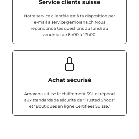
Service clients suisse
Notre service clientèle est à ta disposition par
e-mail à service@amorana.ch Nous
répondons à tes questions du lundi au
vendredi de 8h00 à 17h00.
Achat sécurisé
Amorana utilise le chiffrement SSL et répond
aux standards de sécurité de "Trusted Shops"
et "Boutiques en ligne Certifiées Suisse."