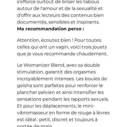
s'efforce surtout de briser les tabous
autour de l'amour et de la sexualité et
d'offrir aux lecteurs des contenus bien
documentés, sensibles et inspirants.
Ma recommandation perso :
Attention, écoutez bien ! Pour toutes
celles qui ont un vagin, voici trois jouets
que je vous recommande chaudement.
Le Womanizer Blend, avec sa double
stimulation, garantit des orgasmes
incroyablement intenses. Les boules de
geisha sont parfaites pour renforcer le
plancher pelvien et ainsi intensifier les
sensations pendant les rapports sexuels.
Et pour les déplacements, le mini-
vibromasseur en forme de rouge à lèvres
est idéal : petit, discret et toujours à
portée de main.