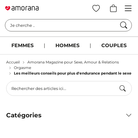
Cherc
Je cherche ..
FEMMES
|
HOMMES
|
COUPLES
Accueil
Amorana Magazine pour Sexe, Amour & Relations
Orgasme
Les meilleurs conseils pour plus d'endurance pendant le sexe
Catégories