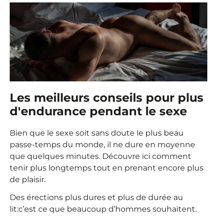
Les meilleurs conseils pour plus
d'endurance pendant le sexe
Bien que le sexe soit sans doute le plus beau
passe-temps du monde, il ne dure en moyenne
que quelques minutes. Découvre ici comment
tenir plus longtemps tout en prenant encore plus
de plaisir.
Des érections plus dures et plus de durée au
lit:c’est ce que beaucoup d’hommes souhaitent.