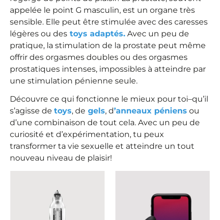
appelée le point G masculin, est un organe très
sensible. Elle peut être stimulée avec des caresses
légères ou des
toys adaptés.
Avec un peu de
pratique, la stimulation de la prostate peut même
offrir des orgasmes doubles ou des orgasmes
prostatiques intenses, impossibles à atteindre par
une stimulation pénienne seule.
Découvre ce qui fonctionne le mieux pour toi–qu’il
s’agisse de
toys
, de
gels
, d
’anneaux péniens
ou
d’une combinaison de tout cela. Avec un peu de
curiosité et d’expérimentation, tu peux
transformer ta vie sexuelle et atteindre un tout
nouveau niveau de plaisir!