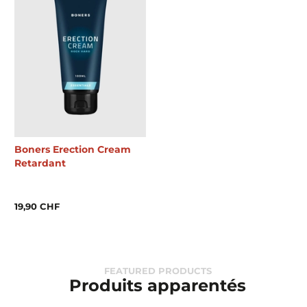
Boners Erection Cream
Retardant
19,90 CHF
FEATURED PRODUCTS
Produits apparentés