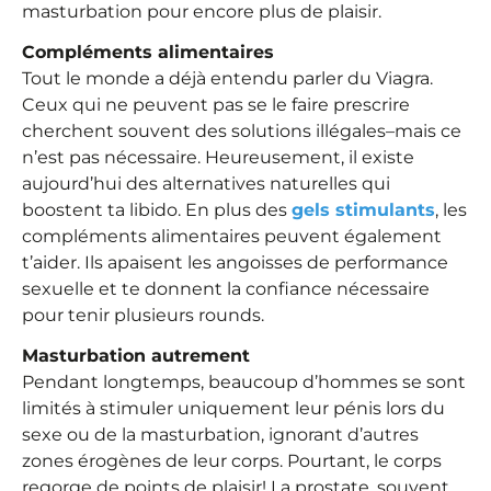
masturbation pour encore plus de plaisir.
Compléments alimentaires
Tout le monde a déjà entendu parler du Viagra.
Ceux qui ne peuvent pas se le faire prescrire
cherchent souvent des solutions illégales–mais ce
n’est pas nécessaire. Heureusement, il existe
aujourd’hui des alternatives naturelles qui
boostent ta libido. En plus des
gels stimulants
, les
compléments alimentaires peuvent également
t’aider. Ils apaisent les angoisses de performance
sexuelle et te donnent la confiance nécessaire
pour tenir plusieurs rounds.
Masturbation autrement
Pendant longtemps, beaucoup d’hommes se sont
limités à stimuler uniquement leur pénis lors du
sexe ou de la masturbation, ignorant d’autres
zones érogènes de leur corps. Pourtant, le corps
regorge de points de plaisir! La prostate, souvent