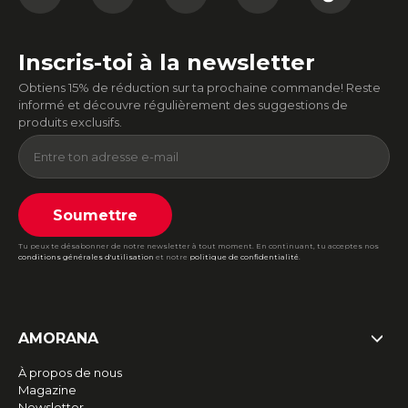
Inscris-toi à la newsletter
Obtiens 15% de réduction sur ta prochaine commande! Reste
informé et découvre régulièrement des suggestions de
produits exclusifs.
Soumettre
Tu peux te désabonner de notre newsletter à tout moment. En continuant, tu acceptes nos
conditions générales d'utilisation
et notre
politique de confidentialité
.
AMORANA
À propos de nous
Magazine
Newsletter