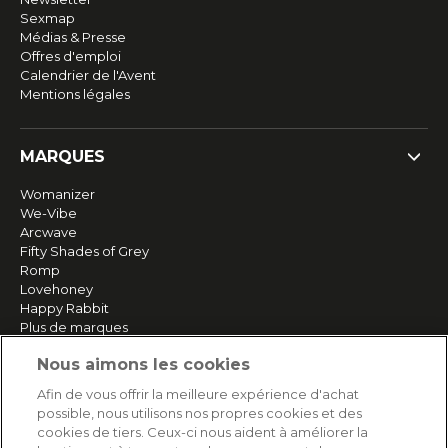
Sexmap
Médias & Presse
Offres d'emploi
Calendrier de l'Avent
Mentions légales
MARQUES
Womanizer
We-Vibe
Arcwave
Fifty Shades of Grey
Romp
Lovehoney
Happy Rabbit
Plus de marques
Nous aimons les cookies
SERVICE
Afin de vous offrir la meilleure expérience d'achat
possible, nous utilisons nos propres cookies et des
Livraison rapide et gratuite
cookies de tiers. Ceux-ci nous aident à améliorer la
Retours & remboursements