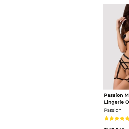
Passion M
Lingerie 
Passion