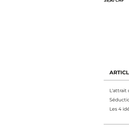
39,90 CHF
ARTICL
L'attrait
Séductio
Les 4 id