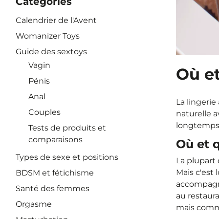
Catégories
Calendrier de l'Avent
Womanizer Toys
Guide des sextoys
Vagin
Où et
Pénis
Anal
La lingerie
Couples
naturelle a
longtemps 
Tests de produits et
comparaisons
Où et q
Types de sexe et positions
La plupart
Mais c'est 
BDSM et fétichisme
accompagner
Santé des femmes
au restaura
Orgasme
mais comm