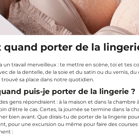
 quand porter de la lingeri
 a un travail merveilleux : te mettre en scène, toi et tes
vec de la dentelle, de la soie et du satin ou du vernis, du 
trouvé sa place dans notre quotidien.
uand puis-je porter de la lingerie ?
 des gens répondraient : à la maison et dans la chambre 
loin d'être le cas. Certes, la journée se termine dans la 
 bien avant. Que dirais-tu de porter de la lingerie pour
nt, pour une excursion ou même pour faire des courses ? 
ent :