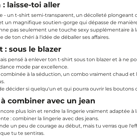
: laisse-toi aller
ue - un t-shirt semi-transparent, un décolleté plongeant
et un magnifique soutien-gorge qui dépasse de manière
nne pas seulement une touche sexy supplémentaire à la
e de ton chéri à l'idée de déballer ses affaires.
 : sous le blazer
ais pensé à enlever ton t-shirt sous ton blazer et à ne 
endance mode par excellence.
 combinée à la séduction, un combo vraiment chaud et la 
s.
 de décider si quelqu'un et qui pourra ouvrir les boutons 
 à combiner avec un jean
encore plus loin et rendre la lingerie vraiment adaptée à 
ente : combiner la lingerie avec des jeans.
de un peu de courage au début, mais tu verras que l'ef
ue tu te sentiras.