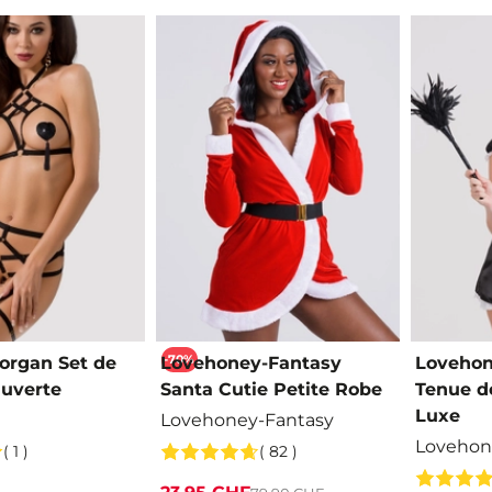
-70%
organ Set de
Lovehoney-Fantasy
Lovehon
Ouverte
Santa Cutie Petite Robe
Tenue d
Luxe
Lovehoney-Fantasy
Lovehon
( 1 )
( 82 )