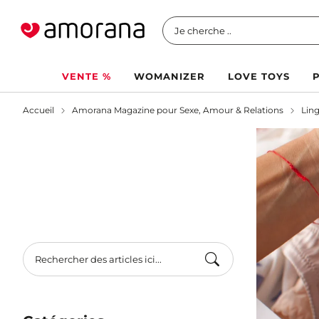
Je cherche ..
VENTE %
WOMANIZER
LOVE TOYS
Accueil
Amorana Magazine pour Sexe, Amour & Relations
Lin