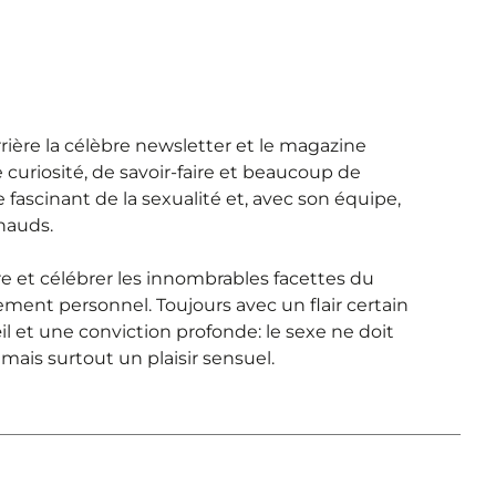
rrière la célèbre newsletter et le magazine
uriosité, de savoir-faire et beaucoup de
fascinant de la sexualité et, avec son équipe,
hauds.
re et célébrer les innombrables facettes du
ement personnel. Toujours avec un flair certain
œil et une conviction profonde: le sexe ne doit
ais surtout un plaisir sensuel.