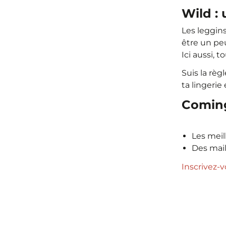
Wild :
Les leggins
être un pe
Ici aussi,
Suis la règ
ta lingerie 
Comin
Les meill
Des mail
Inscrivez-