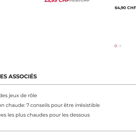
23,95 CHF
79,90 CHF
64,90 CHF
ES ASSOCIÉS
 des jeux de rôle
n chaude: 7 conseils pour être irrésistible
ées les plus chaudes pour les dessous