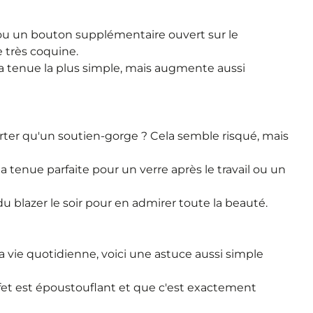
 ou un bouton supplémentaire ouvert sur le
 très coquine.
 tenue la plus simple, mais augmente aussi
porter qu'un soutien-gorge ? Cela semble risqué, mais
tenue parfaite pour un verre après le travail ou un
du blazer le soir pour en admirer toute la beauté.
la vie quotidienne, voici une astuce aussi simple
fet est époustouflant et que c'est exactement