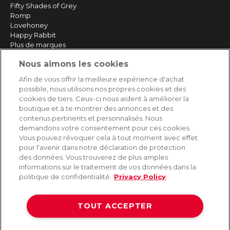
Fifty Shades of Grey
Romp
Lovehoney
Happy Rabbit
Plus de marques
Nous aimons les cookies
SERVICE
Afin de vous offrir la meilleure expérience d'achat
possible, nous utilisons nos propres cookies et des
Livraison rapide et gratuite
cookies de tiers. Ceux-ci nous aident à améliorer la
Retours & remboursements
boutique et à te montrer des annonces et des
Paiement sécurisé
contenus pertinents et personnalisés. Nous
demandons votre consentement pour ces cookies.
Vous pouvez révoquer cela à tout moment avec effet
pour l'avenir dans notre déclaration de protection
AIDE
des données. Vous trouverez de plus amples
informations sur le traitement de vos données dans la
Contact
politique de confidentialité.
Privacy Policy
Paiement
Livraison et expédition
TOUT ACCEPTER
Foire aux questions
Protection des données
CGV