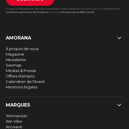
Tu peux te désabonner de notre newsletter à tout moment. En continuant, tu acceptes nos
conditions générales d'utilisation
et notre
politique de confidentialité
.
AMORANA
À propos de nous
Magazine
Newsletter
Sexmap
Médias & Presse
Offres d'emploi
Calendrier de l'Avent
Mentions légales
MARQUES
Womanizer
We-Vibe
Arcwave