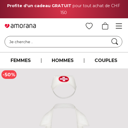
Profite d'un cadeau GRATUIT
pour tout achat de CHF
150
Cher
Je cherche ..
FEMMES
|
HOMMES
|
COUPLES
-50%