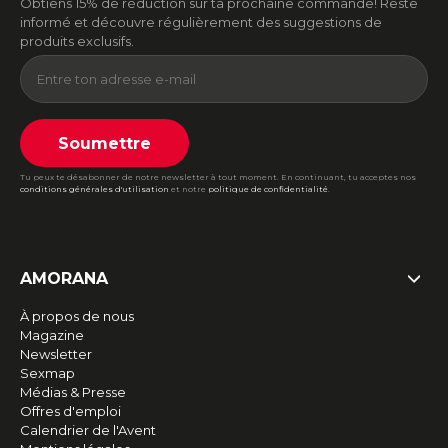
Obtiens 15% de réduction sur ta prochaine commande! Reste
informé et découvre régulièrement des suggestions de
produits exclusifs.
Soumettre
Tu peux te désabonner de notre newsletter à tout moment. En continuant, tu acceptes nos
conditions générales d'utilisation
et notre
politique de confidentialité
.
AMORANA
À propos de nous
Magazine
Newsletter
Sexmap
Médias & Presse
Offres d'emploi
Calendrier de l'Avent