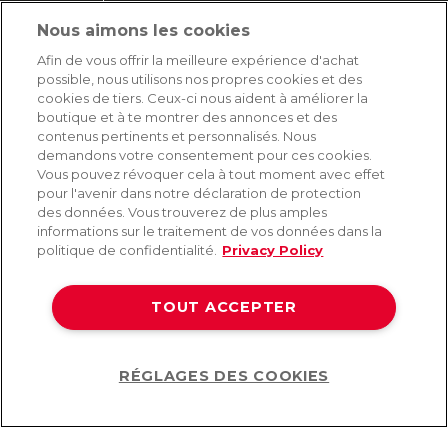
Nous aimons les cookies
SERVICE
Afin de vous offrir la meilleure expérience d'achat
possible, nous utilisons nos propres cookies et des
Livraison rapide et gratuite
cookies de tiers. Ceux-ci nous aident à améliorer la
Retours & remboursements
boutique et à te montrer des annonces et des
Paiement sécurisé
contenus pertinents et personnalisés. Nous
demandons votre consentement pour ces cookies.
Vous pouvez révoquer cela à tout moment avec effet
pour l'avenir dans notre déclaration de protection
AIDE
des données. Vous trouverez de plus amples
informations sur le traitement de vos données dans la
Contact
politique de confidentialité.
Privacy Policy
Paiement
Livraison et expédition
TOUT ACCEPTER
Foire aux questions
Protection des données
CGV
RÉGLAGES DES COOKIES
Help
©2026 Lovehoney Group Switzerland AG. Tous droits réservés.
CG
|
Protection des données