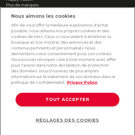
Plus de marques
Nous aimons les cookies
SERVICE
Afin de vous offrir la meilleure expérience d'achat
possible, nous utilisons nos propres cookies et des
Livraison rapide et gratuite
cookies de tiers. Ceux-ci nous aident à améliorer la
Retours & remboursements
boutique et à te montrer des annonces et des
Paiement sécurisé
contenus pertinents et personnalisés. Nous
demandons votre consentement pour ces cookies.
Vous pouvez révoquer cela à tout moment avec effet
pour l'avenir dans notre déclaration de protection
AIDE
des données. Vous trouverez de plus amples
informations sur le traitement de vos données dans la
Contact
politique de confidentialité.
Privacy Policy
Paiement
Livraison et expédition
TOUT ACCEPTER
Foire aux questions
Protection des données
CGV
RÉGLAGES DES COOKIES
Help