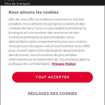
Plus de marques
Nous aimons les cookies
SERVICE
Afin de vous offrir la meilleure expérience d'achat
possible, nous utilisons nos propres cookies et des
Livraison rapide et gratuite
cookies de tiers. Ceux-ci nous aident à améliorer la
Retours & remboursements
boutique et à te montrer des annonces et des
Paiement sécurisé
contenus pertinents et personnalisés. Nous
demandons votre consentement pour ces cookies.
Vous pouvez révoquer cela à tout moment avec effet
pour l'avenir dans notre déclaration de protection
AIDE
des données. Vous trouverez de plus amples
informations sur le traitement de vos données dans la
Contact
politique de confidentialité.
Privacy Policy
Paiement
Livraison et expédition
TOUT ACCEPTER
Foire aux questions
Protection des données
CGV
RÉGLAGES DES COOKIES
Help