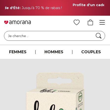
Profite d'un cadeau GRATUIT
pour tout achat de CHF
150
Cher
Je cherche ..
FEMMES
|
HOMMES
|
COUPLES