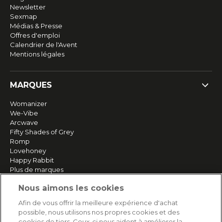
Newsletter
Sexmap
Médias & Presse
Offres d'emploi
Calendrier de l'Avent
Mentions légales
MARQUES
Womanizer
We-Vibe
Arcwave
Fifty Shades of Grey
Romp
Lovehoney
Happy Rabbit
Plus de marques
Nous aimons les cookies
SERVICE
Afin de vous offrir la meilleure expérience d'achat
possible, nous utilisons nos propres cookies et des
Livraison rapide et gratuite
cookies de tiers. Ceux-ci nous aident à améliorer la