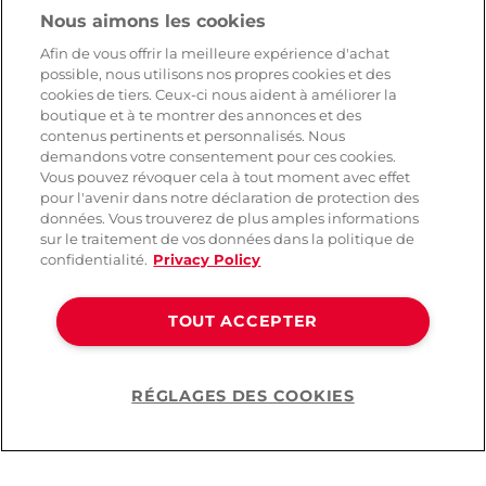
Nous aimons les cookies
SERVICE
Afin de vous offrir la meilleure expérience d'achat
possible, nous utilisons nos propres cookies et des
Livraison rapide et gratuite
cookies de tiers. Ceux-ci nous aident à améliorer la
Retours & remboursements
boutique et à te montrer des annonces et des
Paiement sécurisé
contenus pertinents et personnalisés. Nous
demandons votre consentement pour ces cookies.
Vous pouvez révoquer cela à tout moment avec effet
pour l'avenir dans notre déclaration de protection des
AIDE
données. Vous trouverez de plus amples informations
sur le traitement de vos données dans la politique de
Contact
confidentialité.
Privacy Policy
Paiement
Livraison et expédition
TOUT ACCEPTER
Foire aux questions
Protection des données
CGV
RÉGLAGES DES COOKIES
Help
©2026 Lovehoney Group Switzerland AG. Tous droits réservés.
CG
|
Protection des données