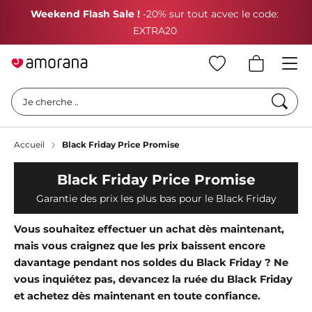
Weekend Flash Sale !
-20% sur tout acvec le code:
EXTRA20
Cherc
Je cherche ..
Accueil
Black Friday Price Promise
Black Friday Price Promise
Garantie des prix les plus bas pour le Black Friday
Vous souhaitez effectuer un achat dès maintenant,
mais vous craignez que les prix baissent encore
davantage pendant nos soldes du Black Friday ? Ne
vous inquiétez pas, devancez la ruée du Black Friday
et achetez dès maintenant en toute confiance.