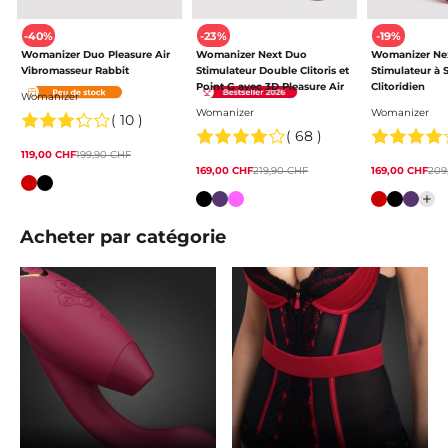
-40%
-23%
-19%
Womanizer Duo Pleasure Air
Womanizer Next Duo
Womanizer Nex
Vibromasseur Rabbit
Stimulateur Double Clitoris et
Stimulateur à 
Point G avec 3D Pleasure Air
Clitoridien
Womanizer
Womanizer
Womanizer
( 10 )
( 68 )
119,00 CHF
199,90 CHF
169,00 CHF
219,90 CHF
169,00 CHF
209
Couleur
Farbe
Farbe
Acheter par catégorie