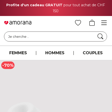
Profite d'un cadeau GRATUIT
pour tout achat de CHF
150
Cher
Je cherche ..
FEMMES
|
HOMMES
|
COUPLES
-70%