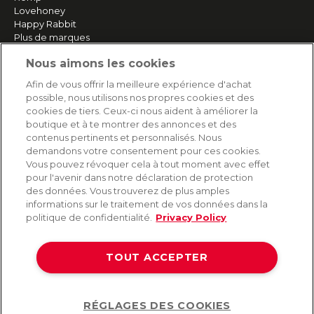
Lovehoney
Happy Rabbit
Plus de marques
Nous aimons les cookies
SERVICE
Afin de vous offrir la meilleure expérience d'achat
possible, nous utilisons nos propres cookies et des
Livraison rapide et gratuite
cookies de tiers. Ceux-ci nous aident à améliorer la
Retours & remboursements
boutique et à te montrer des annonces et des
Paiement sécurisé
contenus pertinents et personnalisés. Nous
demandons votre consentement pour ces cookies.
Vous pouvez révoquer cela à tout moment avec effet
pour l'avenir dans notre déclaration de protection
AIDE
des données. Vous trouverez de plus amples
informations sur le traitement de vos données dans la
Contact
politique de confidentialité.
Privacy Policy
Paiement
Livraison et expédition
TOUT ACCEPTER
Foire aux questions
Protection des données
CGV
RÉGLAGES DES COOKIES