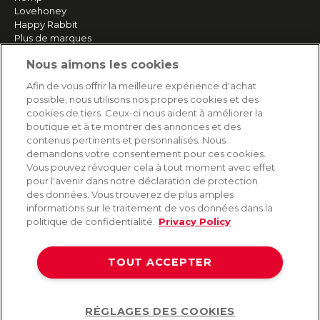
Lovehoney
Happy Rabbit
Plus de marques
Nous aimons les cookies
SERVICE
Afin de vous offrir la meilleure expérience d'achat
possible, nous utilisons nos propres cookies et des
Livraison rapide et gratuite
cookies de tiers. Ceux-ci nous aident à améliorer la
Retours & remboursements
boutique et à te montrer des annonces et des
Paiement sécurisé
contenus pertinents et personnalisés. Nous
demandons votre consentement pour ces cookies.
Vous pouvez révoquer cela à tout moment avec effet
pour l'avenir dans notre déclaration de protection
AIDE
des données. Vous trouverez de plus amples
informations sur le traitement de vos données dans la
Contact
politique de confidentialité.
Privacy Policy
Paiement
Livraison et expédition
TOUT ACCEPTER
Foire aux questions
Protection des données
CGV
RÉGLAGES DES COOKIES