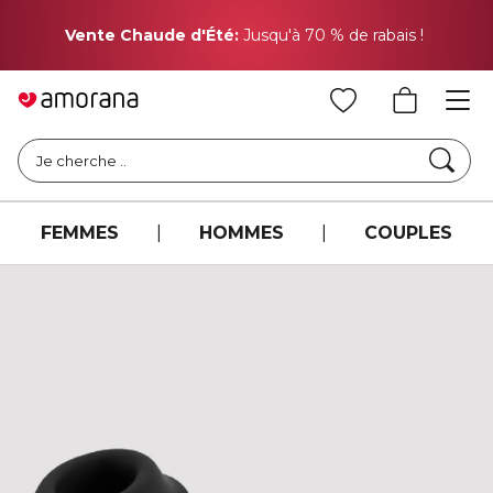
Vente Chaude d'Été:
Jusqu'à 70 % de rabais !
Cher
Je cherche ..
FEMMES
|
HOMMES
|
COUPLES