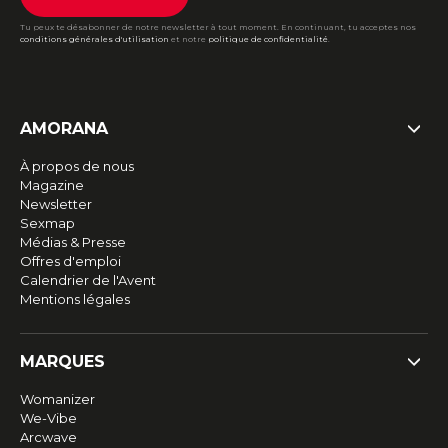
Tu peux te désabonner de notre newsletter à tout moment. En continuant, tu acceptes nos
conditions générales d'utilisation
et notre
politique de confidentialité
.
AMORANA
À propos de nous
Magazine
Newsletter
Sexmap
Médias & Presse
Offres d'emploi
Calendrier de l'Avent
Mentions légales
MARQUES
Womanizer
We-Vibe
Arcwave