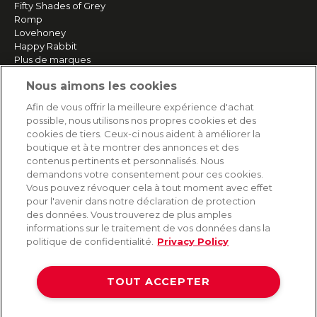
Fifty Shades of Grey
Romp
Lovehoney
Happy Rabbit
Plus de marques
Nous aimons les cookies
SERVICE
Afin de vous offrir la meilleure expérience d'achat
possible, nous utilisons nos propres cookies et des
Livraison rapide et gratuite
cookies de tiers. Ceux-ci nous aident à améliorer la
Retours & remboursements
boutique et à te montrer des annonces et des
Paiement sécurisé
contenus pertinents et personnalisés. Nous
demandons votre consentement pour ces cookies.
Vous pouvez révoquer cela à tout moment avec effet
pour l'avenir dans notre déclaration de protection
AIDE
des données. Vous trouverez de plus amples
informations sur le traitement de vos données dans la
Contact
politique de confidentialité.
Privacy Policy
Paiement
Livraison et expédition
TOUT ACCEPTER
Foire aux questions
Protection des données
CGV