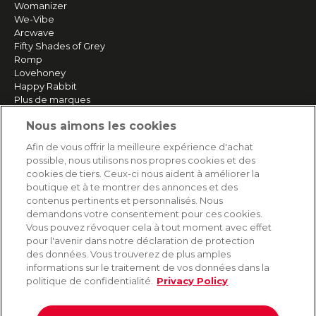
Womanizer
We-Vibe
Arcwave
Fifty Shades of Grey
Romp
Lovehoney
Happy Rabbit
Plus de marques
Nous aimons les cookies
SERVICE
Afin de vous offrir la meilleure expérience d'achat
possible, nous utilisons nos propres cookies et des
Livraison rapide et gratuite
cookies de tiers. Ceux-ci nous aident à améliorer la
Retours & remboursements
boutique et à te montrer des annonces et des
Paiement sécurisé
contenus pertinents et personnalisés. Nous
demandons votre consentement pour ces cookies.
Vous pouvez révoquer cela à tout moment avec effet
pour l'avenir dans notre déclaration de protection
AIDE
des données. Vous trouverez de plus amples
informations sur le traitement de vos données dans la
Contact
politique de confidentialité.
Privacy Policy
Paiement
Livraison et expédition