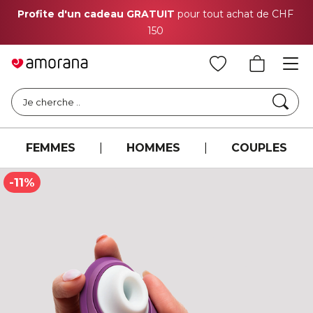
Profite d'un cadeau GRATUIT
pour tout achat de CHF
150
Cher
Je cherche ..
FEMMES
|
HOMMES
|
COUPLES
-11%