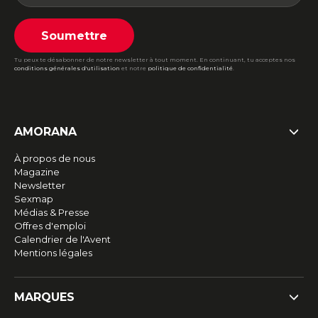
Soumettre
Tu peux te désabonner de notre newsletter à tout moment. En continuant, tu acceptes nos
conditions générales d'utilisation
et notre
politique de confidentialité
.
AMORANA
À propos de nous
Magazine
Newsletter
Sexmap
Médias & Presse
Offres d'emploi
Calendrier de l'Avent
Mentions légales
MARQUES