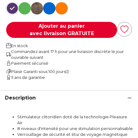
Violet
Vert
Imprimé animal
Bleu
Orange
Ajouter au panier
avec livraison GRATUITE
En stock
Commandez avant 17 h pour une livraison discrète le jour
ouvrable suivant
Paiement sécurisé
Plaisir Garanti sous 100 jours
5 ans de garantie
Description
Stimulateur clitoridien doté de la technologie Pleasure
Air
8 niveaux d'intensité pour une stimulation personnalisable
Verrouillage de sécurité et étui de voyage magnétique