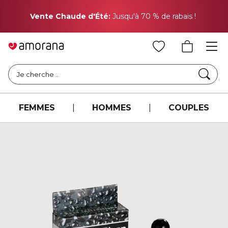
Pr
Vente Chaude d'Été:
Jusqu'à 70 % de rabais !
Cher
Je cherche ..
FEMMES
|
HOMMES
|
COUPLES