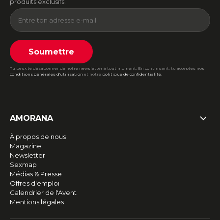
produits exclusifs.
Soumettre
Tu peux te désabonner de notre newsletter à tout moment. En continuant, tu acceptes nos
conditions générales d'utilisation
et notre
politique de confidentialité
.
AMORANA
À propos de nous
Magazine
Newsletter
Sexmap
Médias & Presse
Offres d'emploi
Calendrier de l'Avent
Mentions légales