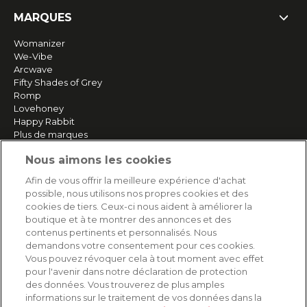
MARQUES
Womanizer
We-Vibe
Arcwave
Fifty Shades of Grey
Romp
Lovehoney
Happy Rabbit
Plus de marques
Nous aimons les cookies
SERVICE
Afin de vous offrir la meilleure expérience d'achat
possible, nous utilisons nos propres cookies et des
Livraison rapide et gratuite
cookies de tiers. Ceux-ci nous aident à améliorer la
Retours & remboursements
boutique et à te montrer des annonces et des
Paiement sécurisé
contenus pertinents et personnalisés. Nous
demandons votre consentement pour ces cookies.
Vous pouvez révoquer cela à tout moment avec effet
pour l'avenir dans notre déclaration de protection
AIDE
des données. Vous trouverez de plus amples
informations sur le traitement de vos données dans la