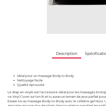
Description
Spécificati
Idéal pour un massage Body to Body
Nettoyage facile
Qualité éprouvée
Le drap en vinyle est l'accessoire idéal pour les massages érotique
ce Vinyl Cover sur ton lit et tu auras un terrain de jeux parfait 
Essaie-toi au massage Body-to-Body avec le célèbre gel Nuru. 
apporter encore plus de plaisir dans ta relation pendant les prél