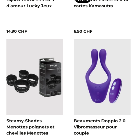
d'amour Lucky Jeux
cartes Kamasutra
14,90 CHF
6,90 CHF
Steamy-Shades
Beauments Doppio 2.0
Menottes poignets et
Vibromasseur pour
chevilles Menottes
couple