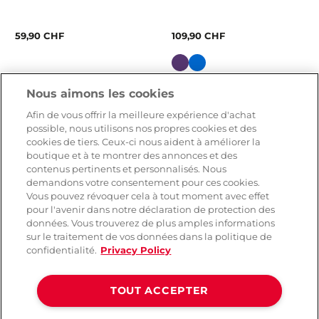
59,90 CHF
109,90 CHF
Couleur
Nous aimons les cookies
GRATUIT
Afin de vous offrir la meilleure expérience d'achat
possible, nous utilisons nos propres cookies et des
cookies de tiers. Ceux-ci nous aident à améliorer la
boutique et à te montrer des annonces et des
contenus pertinents et personnalisés. Nous
demandons votre consentement pour ces cookies.
Vous pouvez révoquer cela à tout moment avec effet
pour l'avenir dans notre déclaration de protection des
données. Vous trouverez de plus amples informations
sur le traitement de vos données dans la politique de
confidentialité.
Privacy Policy
Shots-Media Behave
Snail Vibe Gizi Duo
Corde de bondage
Stimulateur Double Pour
TOUT ACCEPTER
Couples télécommandé