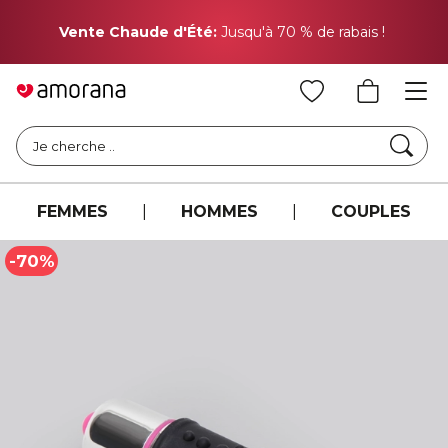
Pr
Vente Chaude d'Été:
Jusqu'à 70 % de rabais !
Cher
Je cherche ..
FEMMES
|
HOMMES
|
COUPLES
-70%