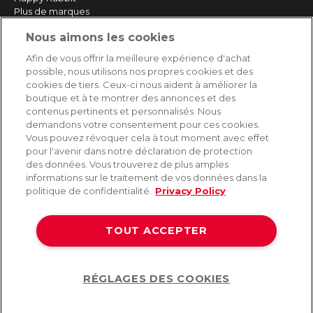
Plus de marques
Nous aimons les cookies
SERVICE
Afin de vous offrir la meilleure expérience d'achat
possible, nous utilisons nos propres cookies et des
Livraison rapide et gratuite
cookies de tiers. Ceux-ci nous aident à améliorer la
Retours & remboursements
boutique et à te montrer des annonces et des
Paiement sécurisé
contenus pertinents et personnalisés. Nous
demandons votre consentement pour ces cookies.
Vous pouvez révoquer cela à tout moment avec effet
pour l'avenir dans notre déclaration de protection
AIDE
des données. Vous trouverez de plus amples
informations sur le traitement de vos données dans la
Contact
politique de confidentialité.
Privacy Policy
Paiement
Livraison et expédition
TOUT ACCEPTER
Foire aux questions
Protection des données
CGV
RÉGLAGES DES COOKIES
Help