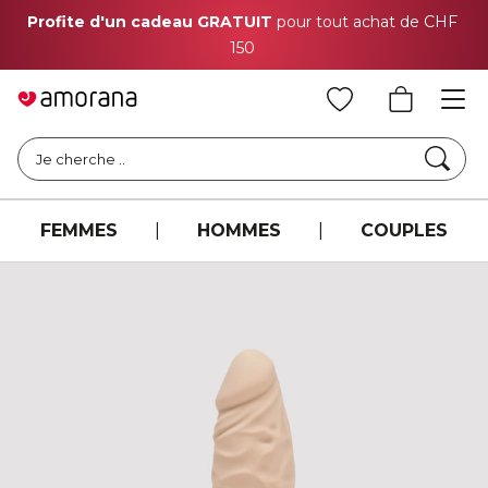
Profite d'un cadeau GRATUIT
pour tout achat de CHF
150
Cher
Je cherche ..
FEMMES
|
HOMMES
|
COUPLES