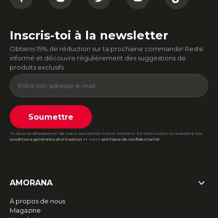
Inscris-toi à la newsletter
Obtiens 15% de réduction sur ta prochaine commande! Reste
informé et découvre régulièrement des suggestions de
produits exclusifs.
Soumettre
Tu peux te désabonner de notre newsletter à tout moment. En continuant, tu acceptes nos
conditions générales d'utilisation
et notre
politique de confidentialité
.
AMORANA
À propos de nous
Magazine