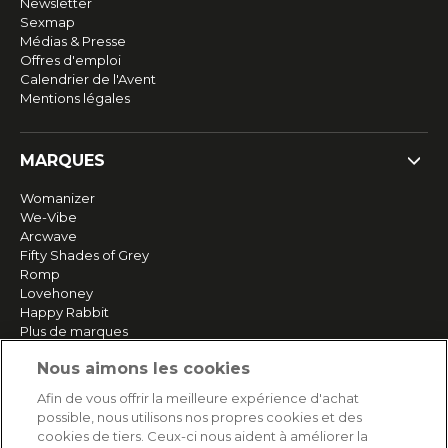
Newsletter
Sexmap
Médias & Presse
Offres d'emploi
Calendrier de l'Avent
Mentions légales
MARQUES
Womanizer
We-Vibe
Arcwave
Fifty Shades of Grey
Romp
Lovehoney
Happy Rabbit
Plus de marques
Nous aimons les cookies
SERVICE
Afin de vous offrir la meilleure expérience d'achat
possible, nous utilisons nos propres cookies et des
Livraison rapide et gratuite
cookies de tiers. Ceux-ci nous aident à améliorer la