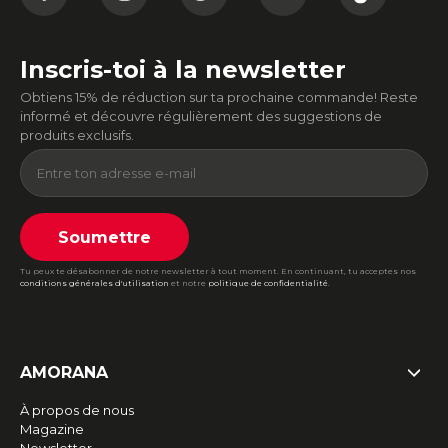
Inscris-toi à la newsletter
Obtiens 15% de réduction sur ta prochaine commande! Reste
informé et découvre régulièrement des suggestions de
produits exclusifs.
Soumettre
Tu peux te désabonner de notre newsletter à tout moment. En continuant, tu acceptes nos
conditions générales d'utilisation
et notre
politique de confidentialité
.
AMORANA
À propos de nous
Magazine