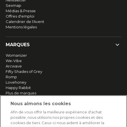
Newsletter
Sexmap
Médias & Presse
Offres d'emploi
Calendrier de l'Avent
Mentions légales
MARQUES
Womanizer
We-Vibe
Arcwave
Fifty Shades of Grey
Romp
Lovehoney
Happy Rabbit
Plus de marques
Nous aimons les cookies
SERVICE
Afin de vous offrir la meilleure expérience d'achat
possible, nous utilisons nos propres cookies et des
Livraison rapide et gratuite
cookies de tiers. Ceux-ci nous aident à améliorer la
Retours & remboursements