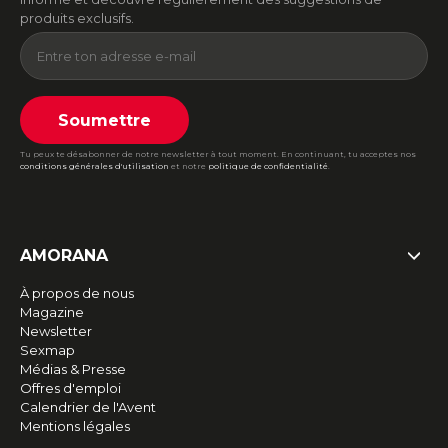
produits exclusifs.
Soumettre
Tu peux te désabonner de notre newsletter à tout moment. En continuant, tu acceptes nos
conditions générales d'utilisation
et notre
politique de confidentialité
.
AMORANA
À propos de nous
Magazine
Newsletter
Sexmap
Médias & Presse
Offres d'emploi
Calendrier de l'Avent
Mentions légales