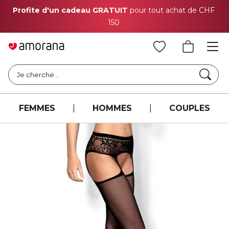
Profite d'un cadeau GRATUIT
pour tout achat de CHF
150
Cher
Je cherche ..
FEMMES
|
HOMMES
|
COUPLES