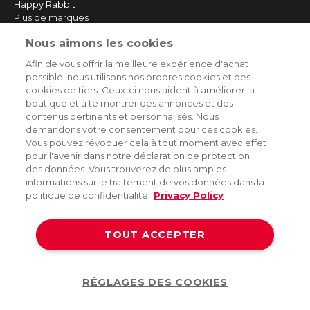
Happy Rabbit
Plus de marques
Nous aimons les cookies
SERVICE
Afin de vous offrir la meilleure expérience d'achat
possible, nous utilisons nos propres cookies et des
Livraison rapide et gratuite
cookies de tiers. Ceux-ci nous aident à améliorer la
Retours & remboursements
boutique et à te montrer des annonces et des
Paiement sécurisé
contenus pertinents et personnalisés. Nous
demandons votre consentement pour ces cookies.
Vous pouvez révoquer cela à tout moment avec effet
pour l'avenir dans notre déclaration de protection
AIDE
des données. Vous trouverez de plus amples
informations sur le traitement de vos données dans la
Contact
politique de confidentialité.
Privacy Policy
Paiement
Livraison et expédition
TOUT ACCEPTER
Foire aux questions
Protection des données
CGV
RÉGLAGES DES COOKIES
Help