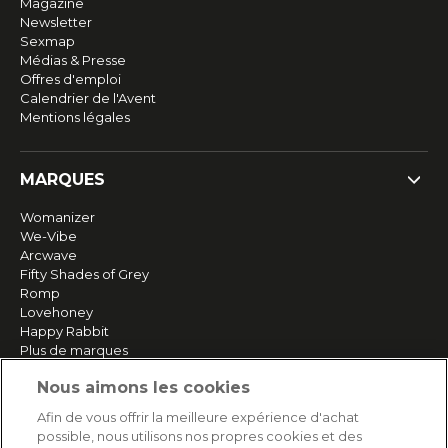
Magazine
Newsletter
Sexmap
Médias & Presse
Offres d'emploi
Calendrier de l'Avent
Mentions légales
MARQUES
Womanizer
We-Vibe
Arcwave
Fifty Shades of Grey
Romp
Lovehoney
Happy Rabbit
Plus de marques
Nous aimons les cookies
SERVICE
Afin de vous offrir la meilleure expérience d'achat
possible, nous utilisons nos propres cookies et des