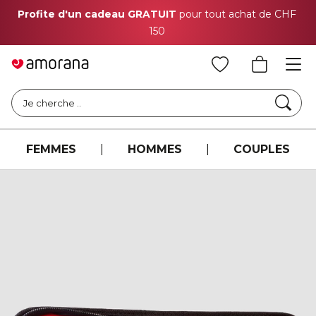
Profite d'un cadeau GRATUIT
pour tout achat de CHF
150
Cher
Je cherche ..
FEMMES
|
HOMMES
|
COUPLES