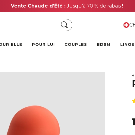
Vente Chaude d'Été :
Jusqu'à 70 % de rabais !
Chercher
CH
OUR ELLE
POUR LUI
COUPLES
BDSM
LINGE
R