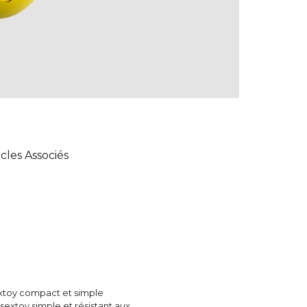
icles Associés
extoy compact et simple
e sextoy simple et résistant aux