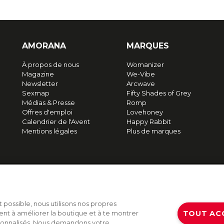
AMORANA
MARQUES
À propos de nous
Womanizer
Magazine
We-Vibe
Newsletter
Arcwave
Sexmap
Fifty Shades of Grey
Médias & Presse
Romp
Offres d'emploi
Lovehoney
Calendrier de l'Avent
Happy Rabbit
Mentions légales
Plus de marques
t possible, nous utilisons nos propres
TOUT AC
ent à améliorer la boutique et à te montrer
sonnalisés. Nous demandons votre