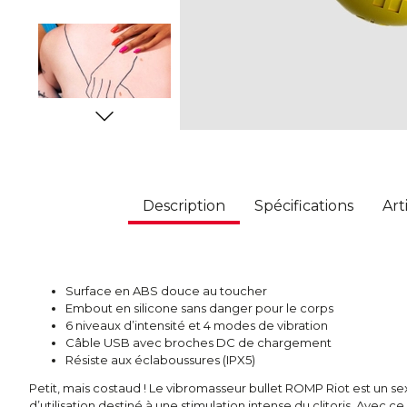
Description
Spécifications
Art
Surface en ABS douce au toucher
Embout en silicone sans danger pour le corps
6 niveaux d’intensité et 4 modes de vibration
Câble USB avec broches DC de chargement
Résiste aux éclaboussures (IPX5)
Petit, mais costaud ! Le vibromasseur bullet ROMP Riot est un s
d’utilisation destiné à une stimulation intense du clitoris. Avec c