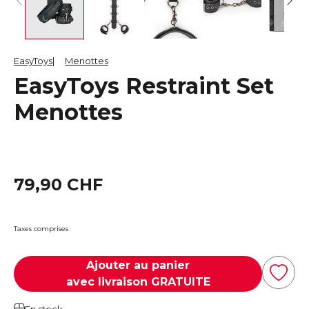
EasyToys
Menottes
EasyToys Restraint Set
Menottes
79,90 CHF
Taxes comprises
Ajouter au panier
avec livraison GRATUITE
En stock