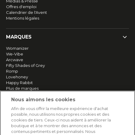
Médias & Presse
Offres d'emploi
Calendrier de l'Avent
Mentions légales
MARQUES
Womanizer
We-Vibe
Arcwave
Fifty Shades of Grey
Romp
Lovehoney
Happy Rabbit
Plus de marques
Nous aimons les cookies
SERVICE
Afin de vous offrir la meilleure expérience d'achat
possible, nous utilisons nos propres cookies et des
Livraison rapide et gratuite
cookies de tiers. Ceux-ci nous aident à améliorer la
Retours & remboursements
boutique et à te montrer des annonces et des
Paiement sécurisé
contenus pertinents et personnalisés. Nous