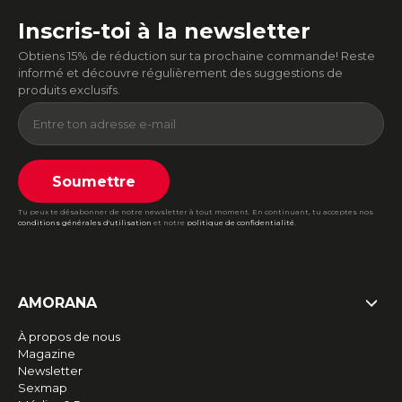
Inscris-toi à la newsletter
Obtiens 15% de réduction sur ta prochaine commande! Reste
informé et découvre régulièrement des suggestions de
produits exclusifs.
Soumettre
Tu peux te désabonner de notre newsletter à tout moment. En continuant, tu acceptes nos
conditions générales d'utilisation
et notre
politique de confidentialité
.
AMORANA
À propos de nous
Magazine
Newsletter
Sexmap