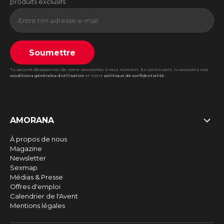
produits exclusifs.
Soumettre
Tu peux te désabonner de notre newsletter à tout moment. En continuant, tu acceptes nos
conditions générales d'utilisation
et notre
politique de confidentialité
.
AMORANA
À propos de nous
Magazine
Newsletter
Sexmap
Médias & Presse
Offres d'emploi
Calendrier de l'Avent
Mentions légales