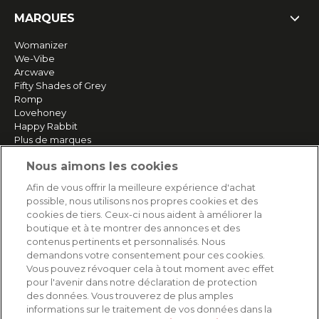
MARQUES
Womanizer
We-Vibe
Arcwave
Fifty Shades of Grey
Romp
Lovehoney
Happy Rabbit
Plus de marques
Nous aimons les cookies
SERVICE
Afin de vous offrir la meilleure expérience d'achat
possible, nous utilisons nos propres cookies et des
Livraison rapide et gratuite
cookies de tiers. Ceux-ci nous aident à améliorer la
Retours & remboursements
boutique et à te montrer des annonces et des
Paiement sécurisé
contenus pertinents et personnalisés. Nous
demandons votre consentement pour ces cookies.
Vous pouvez révoquer cela à tout moment avec effet
pour l'avenir dans notre déclaration de protection
AIDE
des données. Vous trouverez de plus amples
informations sur le traitement de vos données dans la