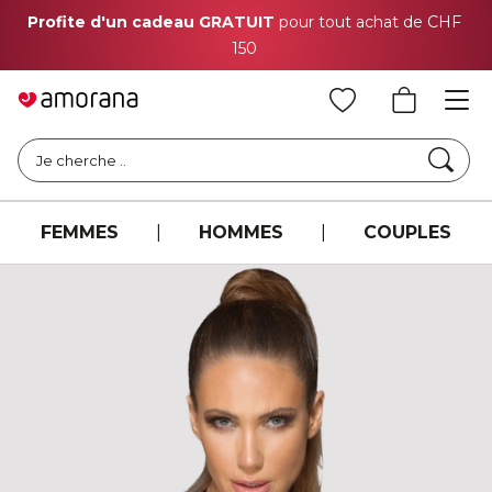
Profite d'un cadeau GRATUIT
pour tout achat de CHF
150
Cher
Je cherche ..
FEMMES
|
HOMMES
|
COUPLES