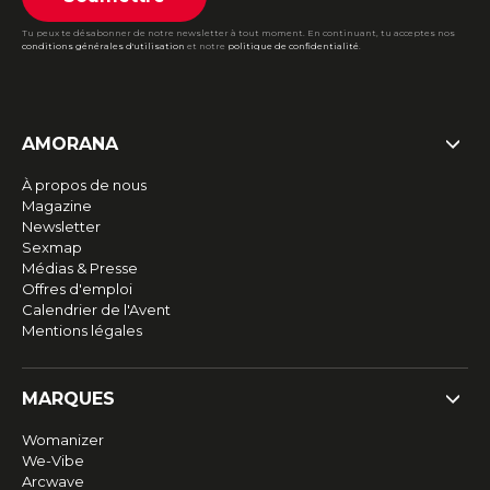
Tu peux te désabonner de notre newsletter à tout moment. En continuant, tu acceptes nos
conditions générales d'utilisation
et notre
politique de confidentialité
.
AMORANA
À propos de nous
Magazine
Newsletter
Sexmap
Médias & Presse
Offres d'emploi
Calendrier de l'Avent
Mentions légales
MARQUES
Womanizer
We-Vibe
Arcwave