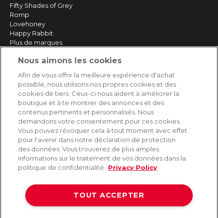
Fifty Shades of Grey
Romp
Lovehoney
Happy Rabbit
Plus de marques
Nous aimons les cookies
SERVICE
Afin de vous offrir la meilleure expérience d'achat
possible, nous utilisons nos propres cookies et des
Livraison rapide et gratuite
cookies de tiers. Ceux-ci nous aident à améliorer la
Retours & remboursements
boutique et à te montrer des annonces et des
Paiement sécurisé
contenus pertinents et personnalisés. Nous
demandons votre consentement pour ces cookies.
Vous pouvez révoquer cela à tout moment avec effet
pour l'avenir dans notre déclaration de protection
AIDE
des données. Vous trouverez de plus amples
informations sur le traitement de vos données dans la
Contact
politique de confidentialité.
Privacy Policy
Paiement
Livraison et expédition
TOUT ACCEPTER
Foire aux questions
Protection des données
CGV