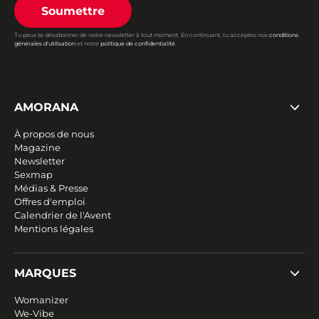
Soumettre
Tu peux te désabonner de notre newsletter à tout moment. En continuant, tu acceptes nos
conditions
générales d'utilisation
et notre
politique de confidentialité
.
AMORANA
À propos de nous
Magazine
Newsletter
Sexmap
Médias & Presse
Offres d'emploi
Calendrier de l'Avent
Mentions légales
MARQUES
Womanizer
We-Vibe