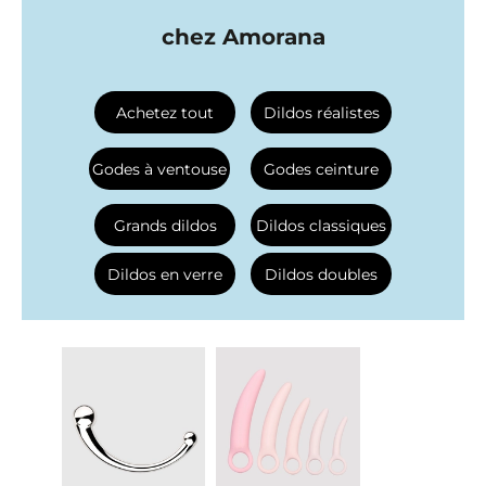
chez Amorana
Achetez tout
Dildos réalistes
Godes à ventouse
Godes ceinture
Grands dildos
Dildos classiques
Dildos en verre
Dildos doubles