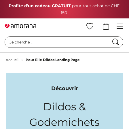
Profite d'un cadeau GRATUIT
pour tout achat de CHF
150
Cherc
Je cherche ..
Accueil
Pour Elle Dildos Landing Page
Découvrir
Dildos &
Godemichets