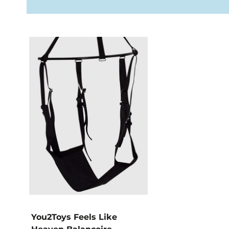
You2Toys Feels Like