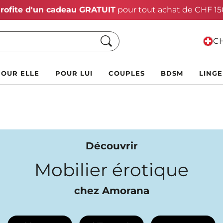
 :
Jusqu'à 70 % de rabais !
Chercher
CH
POUR ELLE
POUR LUI
COUPLES
BDSM
LINGE
Découvrir
Mobilier érotique
chez Amorana