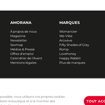
AMORANA
MARQUES
À propos de nous
Womanizer
Magazine
We-Vibe
Newsletter
Arcwave
Sexmap
Fifty Shades of Grey
Médias & Presse
Romp
Offres d'emploi
Lovehoney
Calendrier de l'Avent
Happy Rabbit
Mentions légales
Plus de marques
 possible, nous utilisons nos propres cookies
TOUT AC
liorer la boutique et à te montrer des