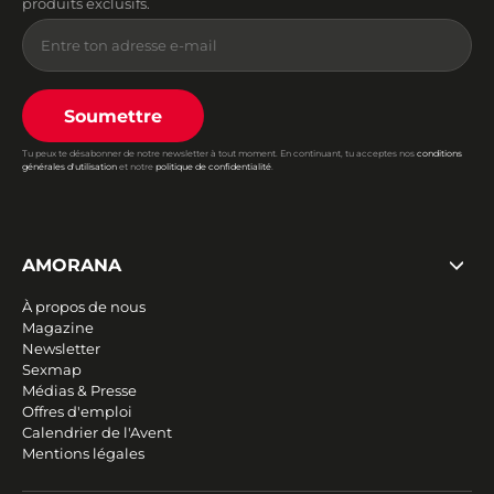
produits exclusifs.
Soumettre
Tu peux te désabonner de notre newsletter à tout moment. En continuant, tu acceptes nos
conditions
générales d'utilisation
et notre
politique de confidentialité
.
AMORANA
À propos de nous
Magazine
Newsletter
Sexmap
Médias & Presse
Offres d'emploi
Calendrier de l'Avent
Mentions légales