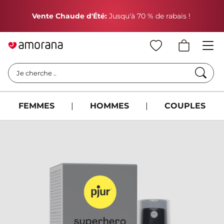
P
Vente Chaude d'Été:
Jusqu'à 70 % de rabais !
Cherc
Je cherche ..
FEMMES
|
HOMMES
|
COUPLES