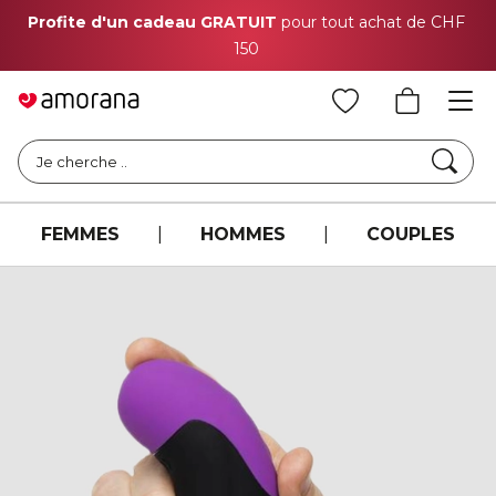
Profite d'un cadeau GRATUIT
pour tout achat de CHF
150
Cher
Je cherche ..
FEMMES
|
HOMMES
|
COUPLES