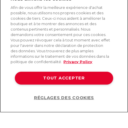
SERVICE
Afin de vous offrir la meilleure expérience d'achat
possible, nous utilisons nos propres cookies et des
Livraison rapide et gratuite
cookies de tiers. Ceux-ci nous aident à améliorer la
Retours & remboursements
boutique et à te montrer des annonces et des
Paiement sécurisé
contenus pertinents et personnalisés. Nous
demandons votre consentement pour ces cookies.
Vous pouvez révoquer cela à tout moment avec effet
pour l'avenir dans notre déclaration de protection
AIDE
des données. Vous trouverez de plus amples
informations sur le traitement de vos données dans la
Contact
politique de confidentialité.
Privacy Policy
Paiement
Livraison et expédition
TOUT ACCEPTER
Foire aux questions
Protection des données
CGV
RÉGLAGES DES COOKIES
Help
©2026 Lovehoney Group Switzerland AG. Tous droits réservés.
CG
|
Protection des données